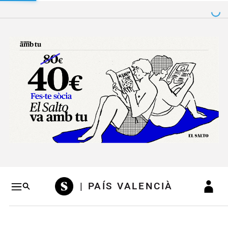
Salto a contenido
Salto a navegación
Conteni
| PAÍS VALENCIÀ