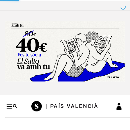
Salto a contenido
Salto a navegación
Conteni
| PAÍS VALENCIÀ