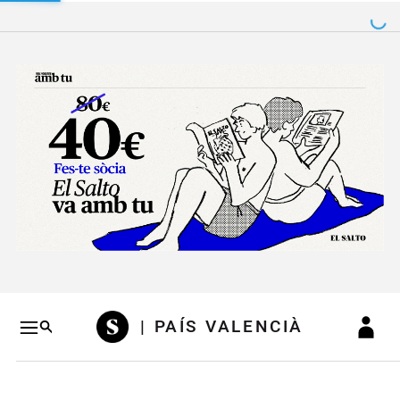
Salto a contenido
Salto a navegación
Conteni
| PAÍS VALENCIÀ