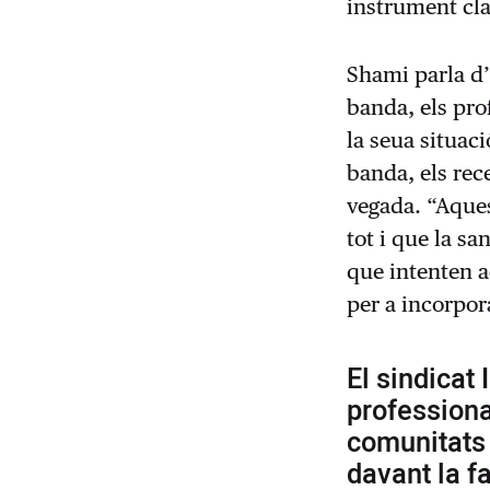
instrument cla
Shami parla d’
banda, els pro
la seua situac
banda, els rec
vegada. “Aque
tot i que la s
que intenten a
per a incorpor
El sindicat 
professional
comunitats 
davant la fa