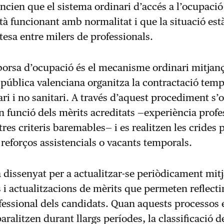
ncien que el sistema ordinari d’accés a l’ocupació
stà funcionant amb normalitat i que la situació est
tesa entre milers de professionals.
borsa d’ocupació és el mecanisme ordinari mitjanç
t pública valenciana organitza la contractació tem
ari i no sanitari. A través d’aquest procediment s
en funció dels mèrits acreditats —experiència profe
tres criteris baremables— i es realitzen les crides 
 reforços assistencials o vacants temporals.
à dissenyat per a actualitzar-se periòdicament mit
 i actualitzacions de mèrits que permeten reflectir
ofessional dels candidats. Quan aquests processos 
aralitzen durant llargs períodes, la classificació d