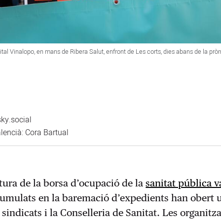
pital Vinalopo, en mans de Ribera Salut, enfront de Les corts, dies abans de la prò
ky.social
zo_
alencià: Cora Bartual
rtura de la borsa d’ocupació de la
sanitat pública 
acumulats en la baremació d’expedients han obert 
 sindicats i la Conselleria de Sanitat. Les organitz