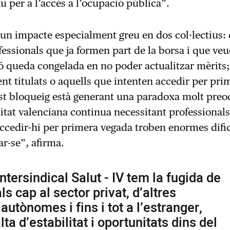
u per a l’accés a l’ocupació pública”.
un impacte especialment greu en dos col·lectius:
fessionals que ja formen part de la borsa i que v
ió queda congelada en no poder actualitzar mèrits; 
ent titulats o aquells que intenten accedir per pri
st bloqueig està generant una paradoxa molt preo
anitat valenciana continua necessitant professionals
ccedir-hi per primera vegada troben enormes dific
ar-se”, afirma.
Intersindical Salut - IV tem la fugida de
s cap al sector privat, d’altres
autònomes i fins i tot a l’estranger,
lta d’estabilitat i oportunitats dins del