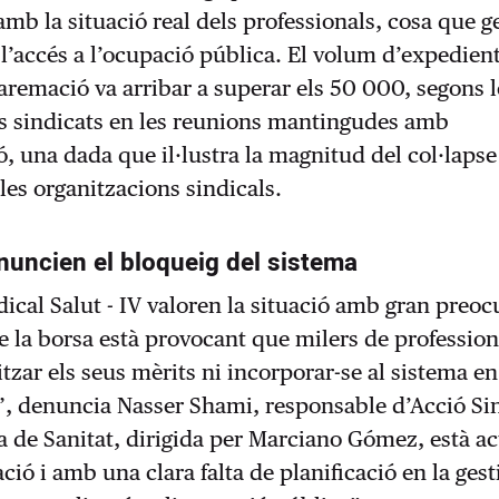
mb la situació real dels professionals, cosa que g
 l’accés a l’ocupació pública. El volum d’expedien
remació va arribar a superar els 50 000, segons l
s sindicats en les reunions mantingudes amb
ó, una dada que il·lustra la magnitud del col·lapse
les organitzacions sindicals.
nuncien el bloqueig del sistema
dical Salut - IV valoren la situació amb gran preoc
e la borsa està provocant que milers de profession
tzar els seus mèrits ni incorporar-se al sistema en
, denuncia Nasser Shami, responsable d’Acció Sin
a de Sanitat, dirigida per Marciano Gómez, està a
ió i amb una clara falta de planificació en la gest