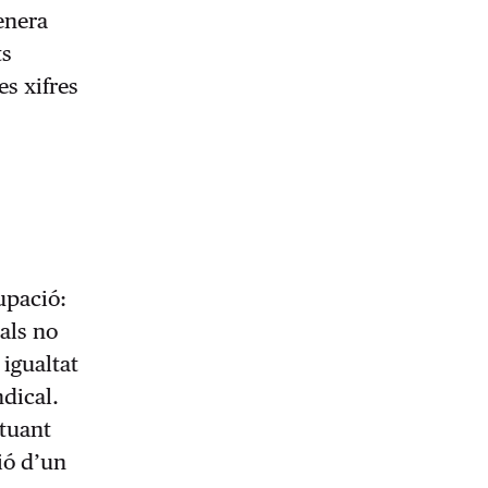
enera
ts
es xifres
upació:
als no
 igualtat
dical.
ctuant
ió d’un