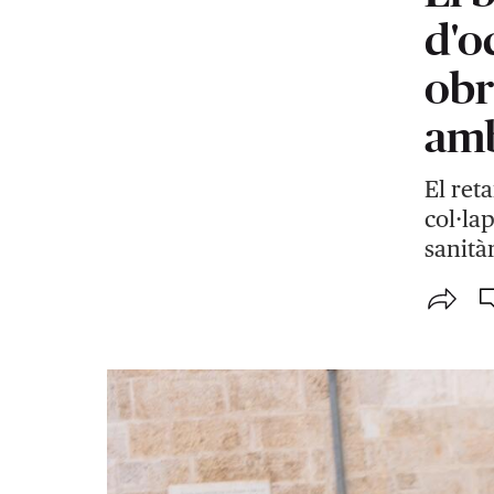
d'o
obr
amb
El ret
col·la
sanità