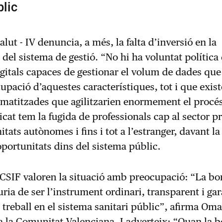
lic
alut - IV denuncia, a més, la falta d’inversió en la
del sistema de gestió. “No hi ha voluntat política 
gitals capaces de gestionar el volum de dades qu
upació d’aquestes característiques, tot i que exis
matitzades que agilitzarien enormement el procés
cat tem la fugida de professionals cap al sector pr
tats autònomes i fins i tot a l’estranger, davant la 
 oportunitats dins del sistema públic.
CSIF valoren la situació amb preocupació: “La bo
ria de ser l’instrument ordinari, transparent i gar
l treball en el sistema sanitari públic”, afirma Oma
a la Comunitat Valenciana. I adverteix: “Quan la 