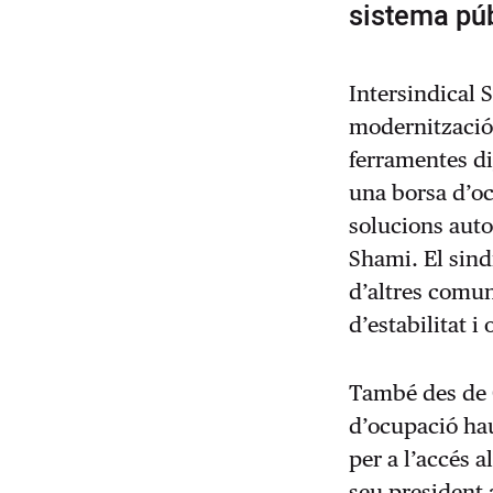
sistema púb
Intersindical S
modernització 
ferramentes di
una borsa d’oc
solucions auto
Shami. El sindi
d’altres comuni
d’estabilitat i
També des de 
d’ocupació hau
per a l’accés a
seu president 