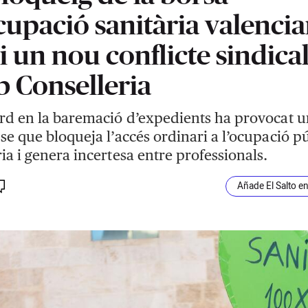
cupació sanitària valenci
i un nou conflicte sindica
 Conselleria
ard en la baremació d’expedients ha provocat u
pse que bloqueja l’accés ordinari a l’ocupació p
ria i genera incertesa entre professionals.
Añade El Salto e