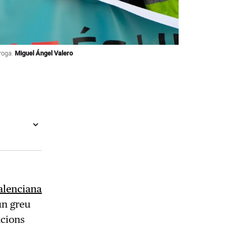
rroga.
Miguel Ángel Valero
valenciana
un greu
acions