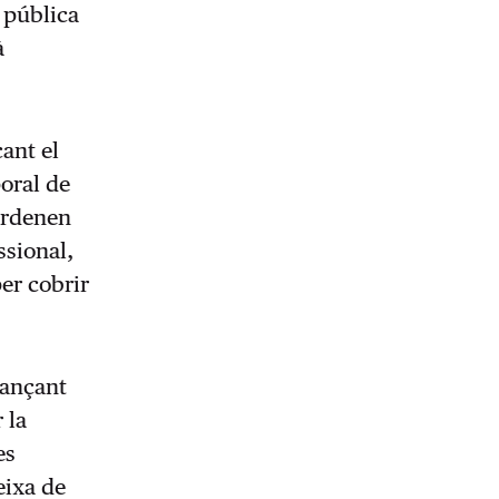
 pública
à
ant el
poral de
’ordenen
ssional,
per cobrir
jançant
 la
es
eixa de