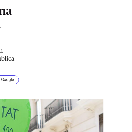
ana
l
n
ública
n Google