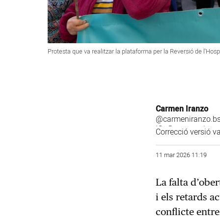
Protesta que va realitzar la plataforma per la Reversió de l'Hos
Carmen Iranzo
@carmeniranzo.bs
IG:
@carmen_iran
Correcció versió v
11 mar 2026 11:19
La falta d’obe
i els retards 
conflicte entre