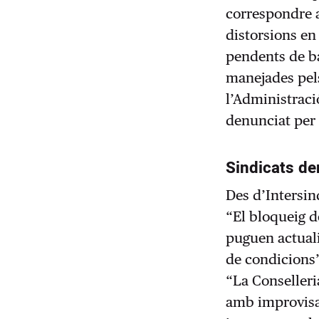
correspondre a
distorsions en
pendents de ba
manejades pel
l’Administraci
denunciat per 
Sindicats de
Des d’Intersin
“El bloqueig d
puguen actuali
de condicions”
“La Conselleri
amb improvisac