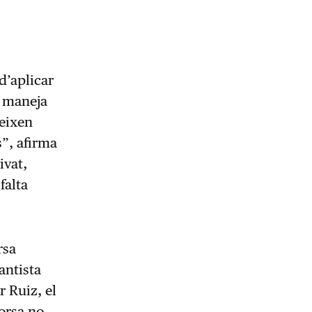
d’aplicar
e maneja
teixen
”, afirma
ivat,
falta
rsa
antista
r Ruiz, el
borsa no