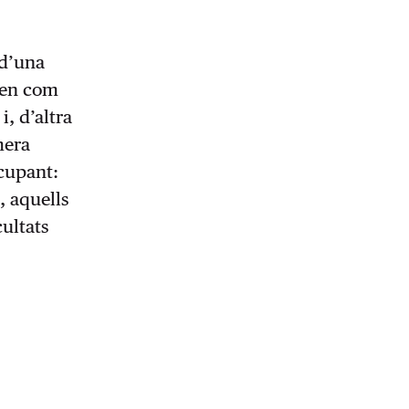
 d’una
euen com
i, d’altra
mera
cupant:
, aquells
ultats