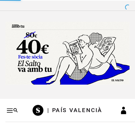
Salto a contenido
Salto a navegación
Conteni
| PAÍS VALENCIÀ