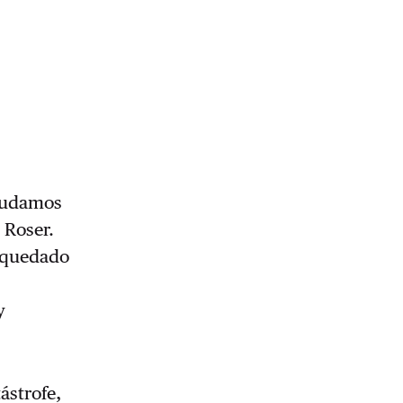
ayudamos
 Roser.
n quedado
y
ástrofe,