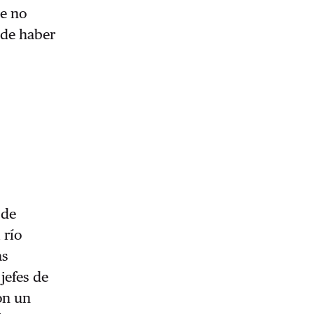
de no
 de haber
 de
 río
as
jefes de
on un