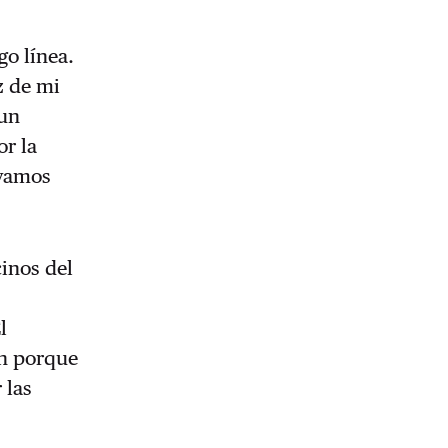
go línea.
z de mi
 un
or la
 vamos
inos del
l
ón porque
 las