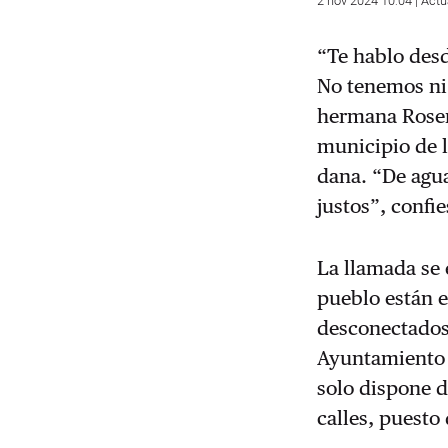
2 nov 2024 10:04 | Actu
“Te hablo desd
No tenemos ni 
hermana Roser,
municipio de l
dana
. “De agu
justos”, confie
La llamada se 
pueblo están e
desconectados 
Ayuntamiento 
solo dispone d
calles, puesto