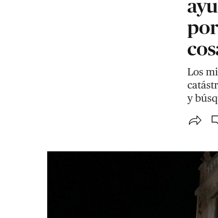
ayu
por
cos
Los mi
catást
y búsq