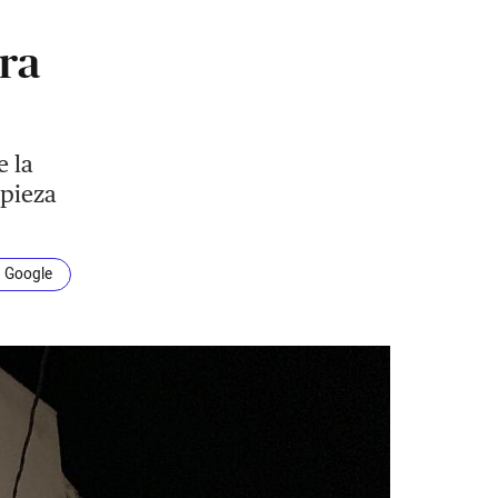
ra
e la
mpieza
n Google