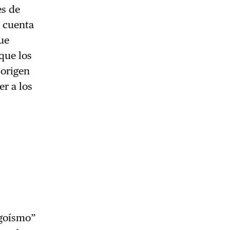
es de
a cuenta
que
 que los
 origen
er a los
egoísmo”