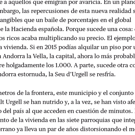
e a aquellos que emigran por avaricia. En un pla
embargo, las repercusiones de esta nueva realidad 
angibles que un baile de porcentajes en el global
de la Hacienda española. Porque sucede una cosa:
os ricos acaba multiplicando su precio. El ejempl
 la vivienda. Si en 2015 podías alquilar un piso po
 Andorra la Vella, la capital, ahora lo más probab
e holgadamente los 1.000. A parte, sucede otra c
orra estornuda, la Seu d’Urgell se resfría.
metros de la frontera, este municipio y el conjunto 
t Urgell se han nutrido y, a la vez, se han visto af
o del país al que acceden en cuestión de minutos. 
nto de la vivienda en las siete parroquias que inte
orrano ya lleva un par de años distorsionando el 