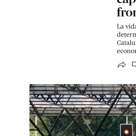
fro
La vid
determ
Catalu
econom