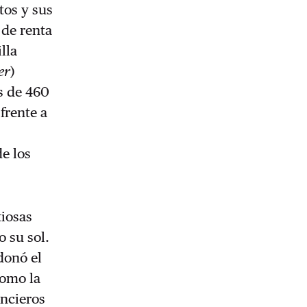
tos y sus
 de renta
lla
er
)
ás de 460
frente a
de los
tiosas
o su sol.
donó el
como la
ancieros