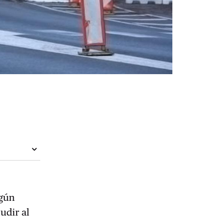
lgún
udir al