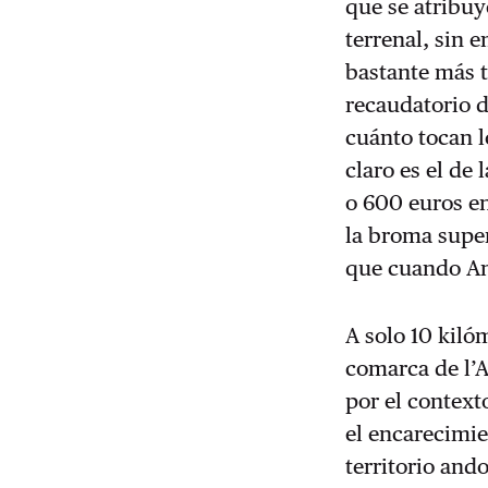
que se atribuy
terrenal, sin 
bastante más t
recaudatorio 
cuánto tocan l
claro es el de
o 600 euros en
la broma super
que cuando And
A solo 10 kiló
comarca de l’Al
por el context
el encarecimie
territorio and