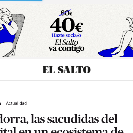
sibilidad
A
Actualidad
orra, las sacudidas del
ital en un ecosistema de