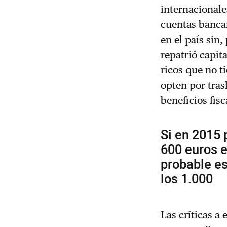
internacionale
cuentas bancar
en el país sin,
repatrió capit
ricos que no t
opten por tras
beneficios fis
Si en 2015 
600 euros e
probable e
los 1.000
Las críticas a