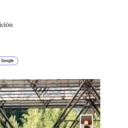
ición
n Google