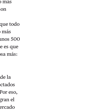
no más
son
 que todo
o más
r unos 500
le es que
osa más:
de la
ectados
Por eso,
gran el
mercado