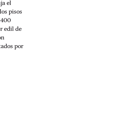
ja el
los pisos
r 400
r edil de
on
tados por