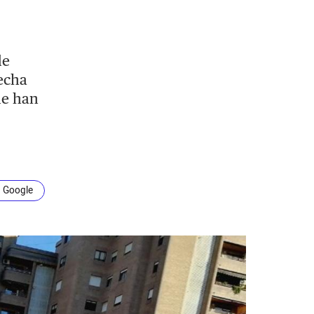
de
echa
ue han
n Google