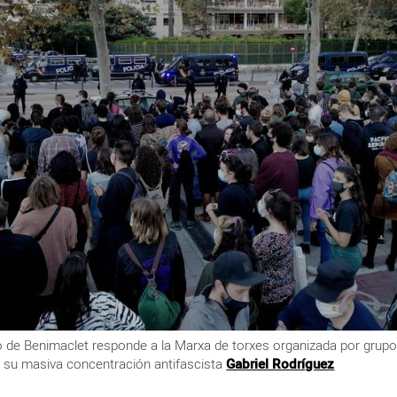
io de Benimaclet responde a la Marxa de torxes organizada por grup
 su masiva concentración antifascista
Gabriel Rodríguez