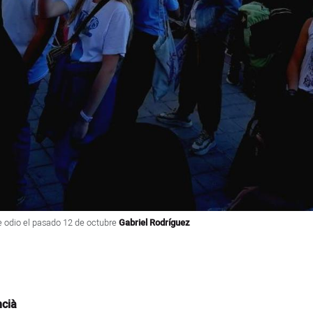
e odio el pasado 12 de octubre
Gabriel Rodríguez
ncià