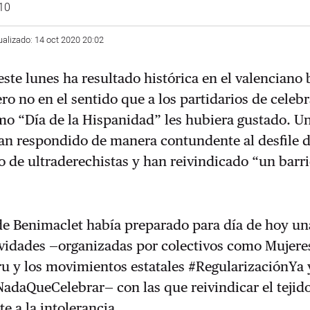
/10
ualizado: 14 oct 2020 20:02
este lunes ha resultado histórica en el valenciano 
ro no en el sentido que a los partidarios de celebra
mo “Día de la Hispanidad” les hubiera gustado. U
han respondido de manera contundente al desfile 
 de ultraderechistas y han reivindicado “un barri
de Benimaclet había preparado para día de hoy un
ividades —organizadas por colectivos como Mujere
u y los movimientos estatales #RegularizaciónYa 
adaQueCelebrar— con las que reivindicar el tejid
te a la intolerancia.