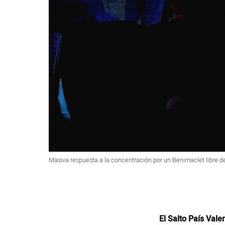
Masiva respuesta a la concentración por un Benimaclet libre d
El Salto País Vale