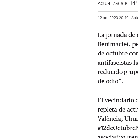
Actualizada el 14
12 oct 2020 20:40 | Act
La jornada de 
Benimaclet, pe
de octubre co
antifascistas 
reducido grupo
de odio”.
El vecindario 
repleta de act
València, Uhur
#12deOctubreN
asociativo fren