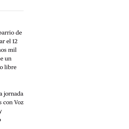
barrio de
r el 12
nos mil
de un
o libre
a jornada
s con Voz
y
o