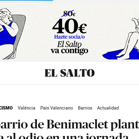
sibilidad
CISMO
València
País Valenciano
Barrios
Actualidad
barrio de Benimaclet plan
a al odio en una jornada