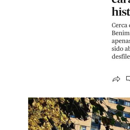
his
Cerca 
Benima
apenas
sido a
desfile