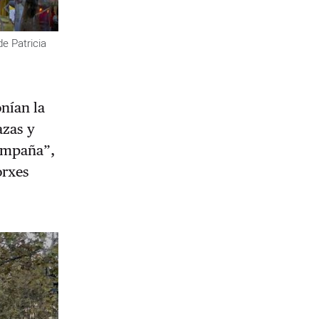
e Patricia
onían la
azas y
compaña”,
orxes