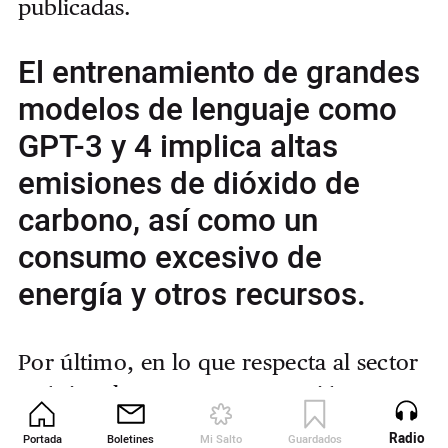
publicadas.
El entrenamiento de grandes
modelos de lenguaje como
GPT-3 y 4 implica altas
emisiones de dióxido de
carbono, así como un
consumo excesivo de
energía y otros recursos.
Por último, en lo que respecta al sector
artístico, la mayor preocupación parece
ser el plagio. Varios artistas han
Radio
Portada
Boletines
Mi Salto
Guardados
Revista