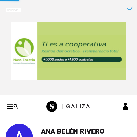
Salto a contenido
Salto a navegación
Conteni
| GALIZA
ANA BELÉN RIVERO