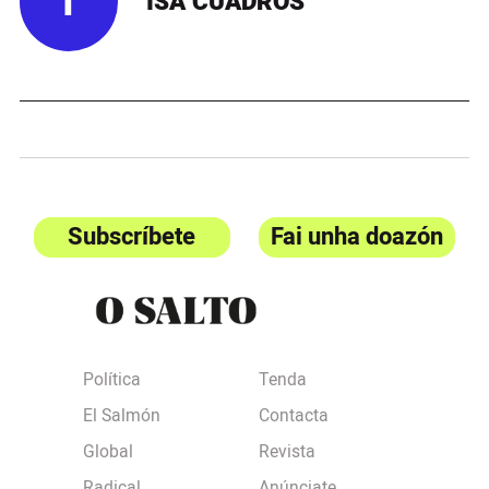
I
ISA CUADROS
Subscríbete
Fai unha doazón
Política
Tenda
El Salmón
Contacta
Global
Revista
Radical
Anúnciate