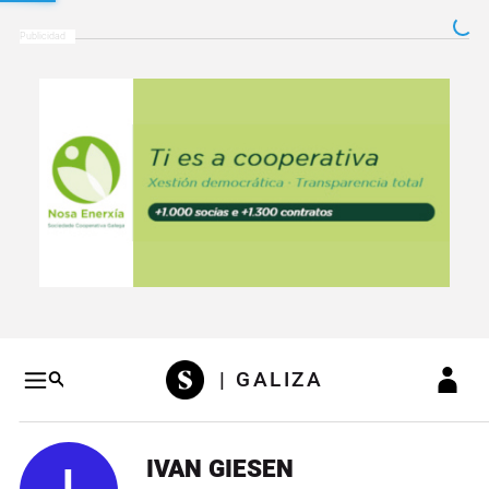
Salto a contenido
Salto a navegación
Conteni
| GALIZA
IVAN GIESEN