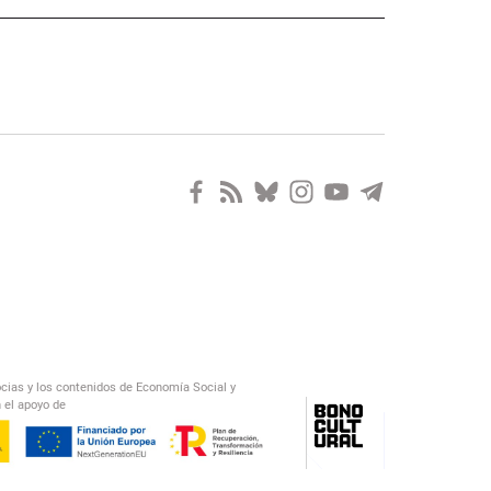
ocias y los contenidos de Economía Social y
 el apoyo de