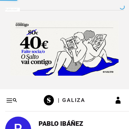
Salto a contenido
Salto a navegación
Conteni
| GALIZA
PABLO IBÁÑEZ