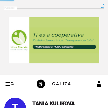
Salto a contenido
Salto a navegación
Conteni
| GALIZA
TANIA KULIKOVA