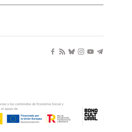
ocias y los contenidos de Economía Social y
 el apoyo de