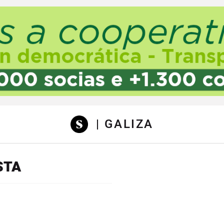
sibilidad
| GALIZA
STA