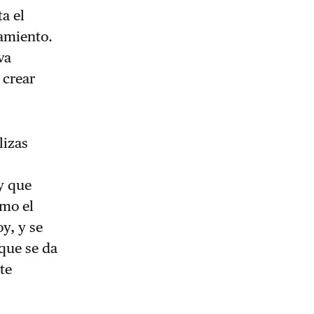
ta el
amiento.
va
 crear
lizas
y que
omo el
y, y se
que se da
te