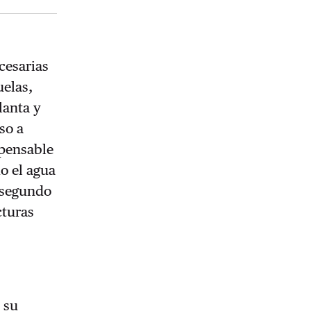
cesarias
uelas,
lanta y
so a
mpensable
mo el agua
 segundo
cturas
 su