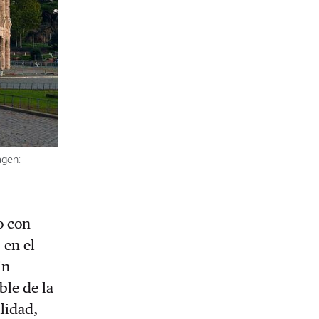
agen:
o con
 en el
in
le de la
lidad,