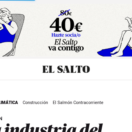
sibilidad
LIMÁTICA
Construcción
El Salmón Contracorriente
N
 industria del