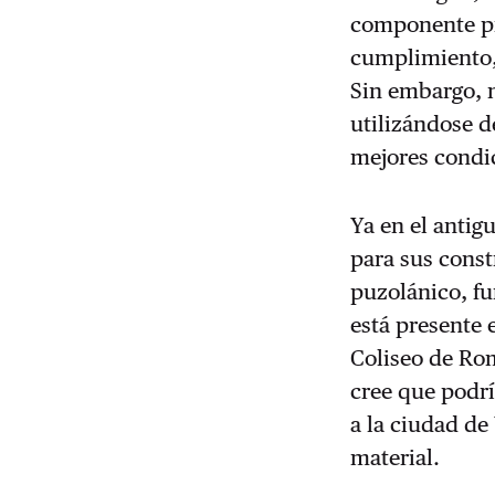
componente prin
cumplimiento,
Sin embargo, n
utilizándose d
mejores condic
Ya en el antig
para sus const
puzolánico, fu
está presente 
Coliseo de Rom
cree que podrí
a la ciudad de
material.