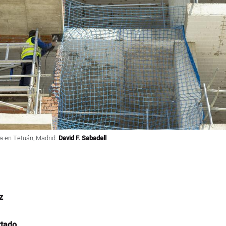
na en Tetuán, Madrid.
David F. Sabadell
z
rtado