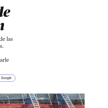
de
n
de las
s.
arle
n Google