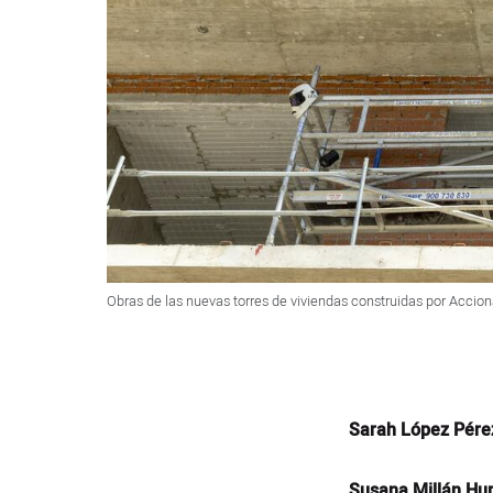
Obras de las nuevas torres de viviendas construidas por Accio
Sarah López Pére
Susana Millán Hu