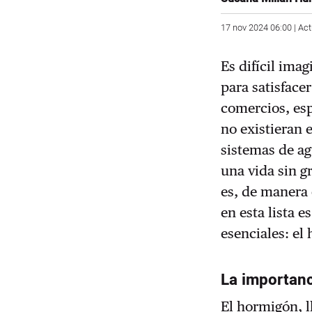
17 nov 2024 06:00 | Ac
Es difícil ima
para satisface
comercios, esp
no existieran 
sistemas de ag
una vida sin g
es, de manera
en esta lista 
esenciales: el
La importan
El hormigón, 