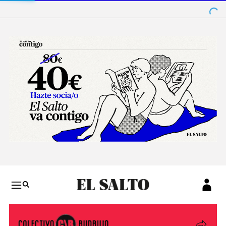
Salto a contenido
Salto a navegación
Conteni