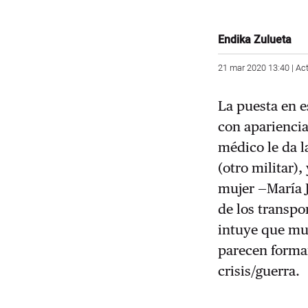
Endika Zulueta
21 mar 2020 13:40 | Ac
La puesta en 
con apariencia
médico le da l
(otro militar),
mujer —María J
de los transpo
intuye que muy
parecen formar
crisis/guerra.