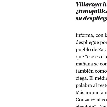
Villaroya i
¿tranquiliz
su desplieg
Informa, con l
despliegue por
pueblo de Zara
que “ese es el
mañana se cong
también como 
ciega. El médi
palabra al res
Más inquietant
González al c
absoluta”. Aho