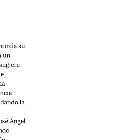
ontinúa su
n un
 sugiere
ue
ma
encia
 dando la
José Ángel
endo
ón