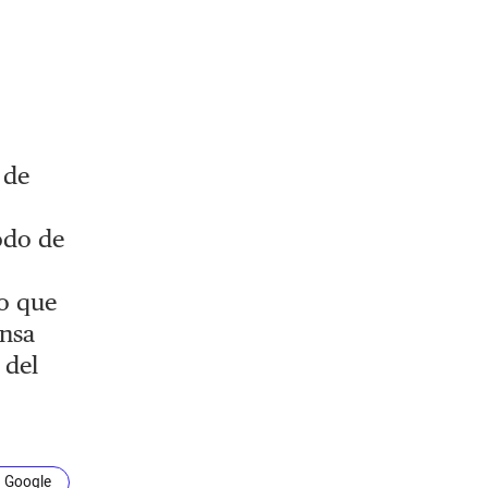
 de
odo de
o que
ensa
 del
n Google