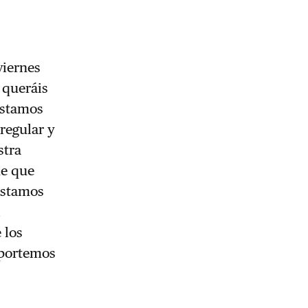
viernes
 queráis
 estamos
rregular y
stra
de que
estamos
l
 los
mportemos