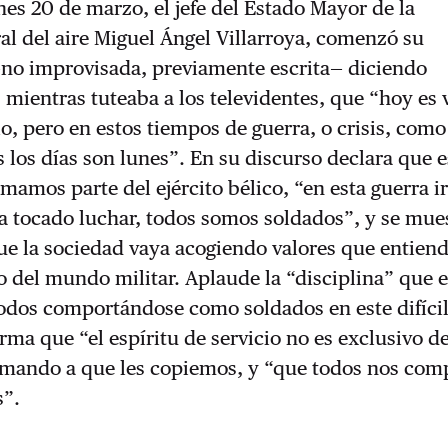
nes 20 de marzo, el jefe del Estado Mayor de la
al del aire Miguel Ángel Villarroya, comenzó su
—no improvisada, previamente escrita— diciendo
 mientras tuteaba a los televidentes, que “hoy es 
io, pero en estos tiempos de guerra, o crisis, como
s los días son lunes”. En su discurso declara que
rmamos parte del ejército bélico, “en esta guerra i
a tocado luchar, todos somos soldados”, y se mue
ue la sociedad vaya acogiendo valores que entien
 del mundo militar. Aplaude la “disciplina” que 
odos comportándose como soldados en este difíci
ma que “el espíritu de servicio no es exclusivo de
nimando a que les copiemos, y “que todos nos co
s”.