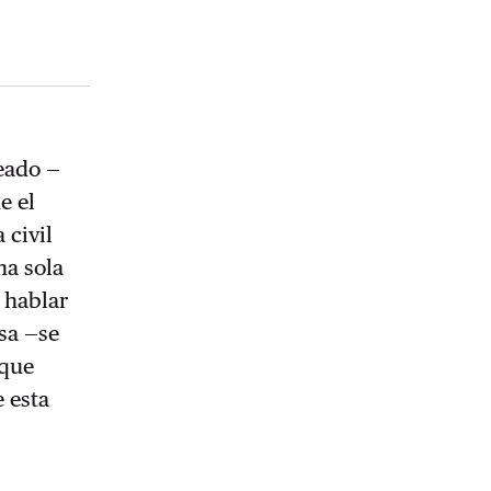
eado —
e el
 civil
na sola
a hablar
lsa —se
 que
e esta