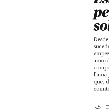
pe
so
Desde 
sucede
empez
amorda
compor
llama 
que, d
comité