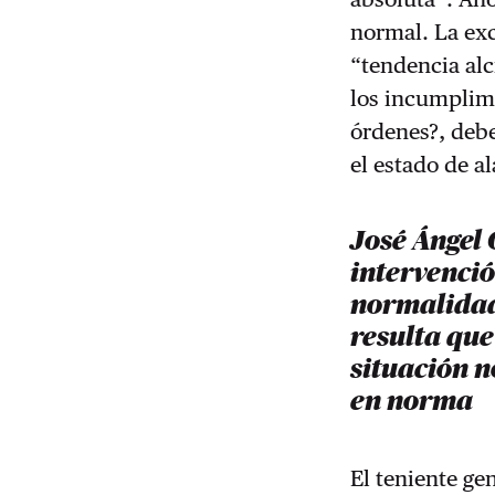
normal. La ex
“tendencia alc
los incumplim
órdenes?, deb
el estado de a
José Ángel
intervenci
normalidad
resulta que
situación 
en norma
El teniente ge