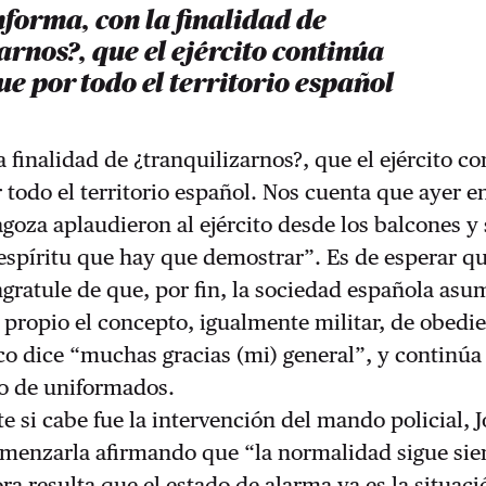
nforma, con la finalidad de
arnos?, que el ejército continúa
ue por todo el territorio español
a finalidad de ¿tranquilizarnos?, que el ejército c
 todo el territorio español. Nos cuenta que ayer e
goza aplaudieron al ejército desde los balcones y
 espíritu que hay que demostrar”. Es de esperar q
ratule de que, por fin, la sociedad española asu
propio el concepto, igualmente militar, de obedi
co dice “muchas gracias (mi) general”, y continúa
to de uniformados.
e si cabe fue la intervención del mando policial, 
omenzarla afirmando que “la normalidad sigue si
ra resulta que el estado de alarma ya es la situaci