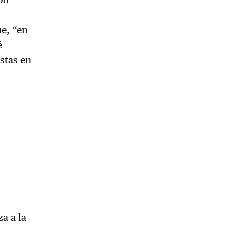
ue, “en
é
stas en
a a la