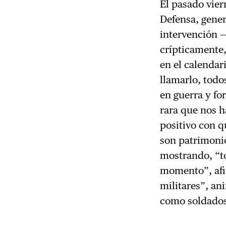
El pasado vier
Defensa, gener
intervención 
crípticamente,
en el calendar
llamarlo, todo
en guerra y fo
rara que nos h
positivo con q
son patrimonio
mostrando, “t
momento”, afir
militares”, a
como soldado