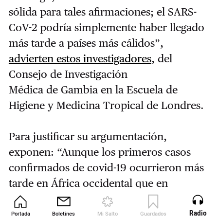
sólida para tales afirmaciones; el SARS-
CoV-2 podría simplemente haber llegado
más tarde a países más cálidos”,
advierten estos investigadores
, del
Consejo de Investigación
Médica de Gambia en la Escuela de
Higiene y Medicina Tropical de Londres.
Para justificar su argumentación,
exponen: “Aunque los primeros casos
confirmados de covid-19 ocurrieron más
tarde en África occidental que en
Europa, una vez que estos primeros
casos se confirmaron en África
Radio
Portada
Boletines
Mi Salto
Guardados
Revista