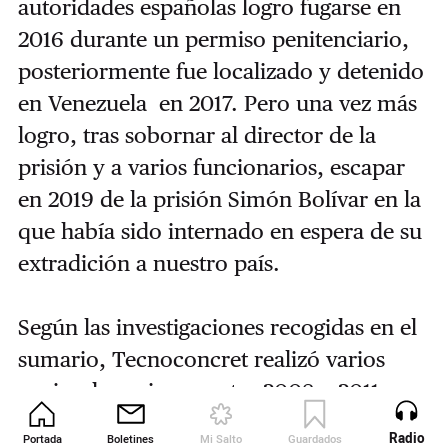
autoridades españolas logro fugarse en
2016 durante un permiso penitenciario,
posteriormente fue localizado y detenido
en Venezuela en 2017. Pero una vez más
logro, tras sobornar al director de la
prisión y a varios funcionarios, escapar
en 2019 de la prisión Simón Bolívar en la
que había sido internado en espera de su
extradición a nuestro país.
Según las investigaciones recogidas en el
sumario, Tecnoconcret realizó varios
canjes de acciones entre 2008 y 2011, que
los agentes consideran fuera de precio de
Radio
Portada
Boletines
Mi Salto
Guardados
Revista