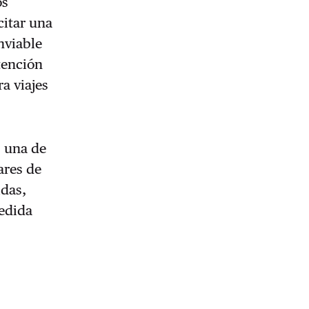
os
citar una
nviable
tención
ra viajes
, una de
ares de
idas,
medida