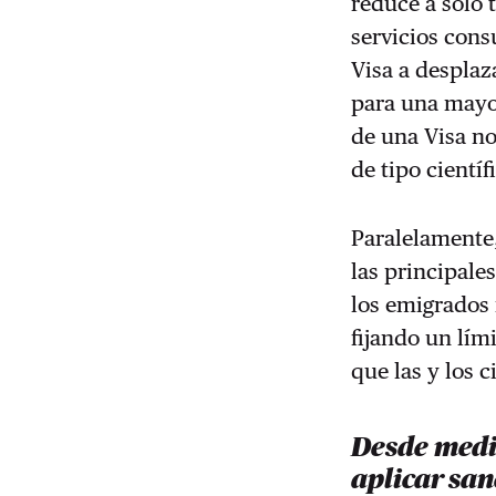
reduce a solo 
servicios cons
Visa a desplaz
para una mayor
de una Visa no
de tipo científ
Paralelamente
las principale
los emigrados 
fijando un lí
que las y los 
Desde medi
aplicar sa