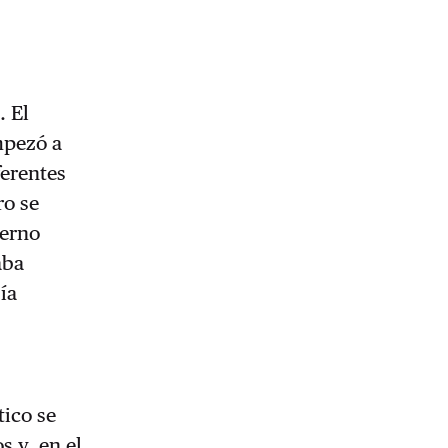
. El
mpezó a
ferentes
ro se
ierno
aba
ía
tico se
s y, en el