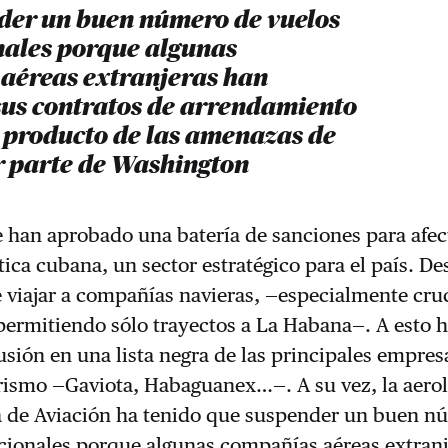
der un buen número de vuelos
nales porque algunas
aéreas extranjeras han
sus contratos de arrendamiento
, producto de las amenazas de
r parte de Washington
e han aprobado una batería de sanciones para afect
tica cubana, un sector estratégico para el país. De
 viajar a compañías navieras, —especialmente cru
permitiendo sólo trayectos a La Habana—. A esto 
lusión en una lista negra de las principales empres
rismo —Gaviota, Habaguanex…—. A su vez, la aero
a de Aviación ha tenido que suspender un buen n
acionales porque algunas compañías aéreas extran