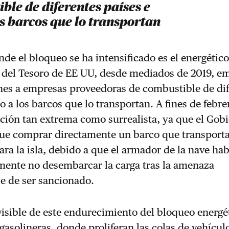
ble de diferentes países e
os barcos que lo transportan
nde el bloqueo se ha intensificado es el energético
del Tesoro de EE UU, desde mediados de 2019, e
ones a empresas proveedoras de combustible de di
o a los barcos que lo transportan. A fines de febre
ación tan extrema como surrealista, ya que el Gob
ue comprar directamente un barco que transport
ra la isla, debido a que el armador de la nave hab
mente no desembarcar la carga tras la amenaza
e de ser sancionado.
visible de este endurecimiento del bloqueo energé
gasolineras, donde proliferan las colas de vehículo