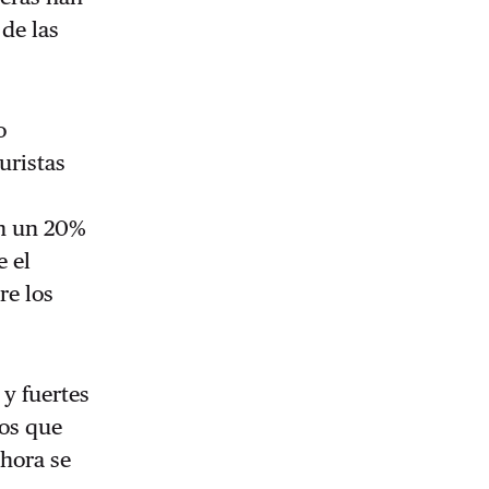
de las
o
uristas
en un 20%
e el
re los
 y fuertes
nos que
ahora se