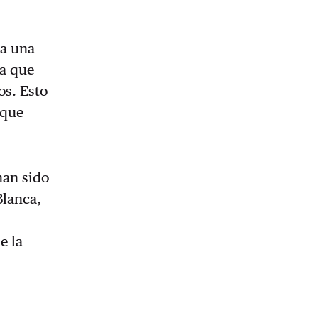
ta una
sa que
os. Esto
 que
han sido
Blanca,
e la