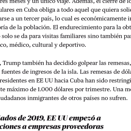
tres meses y un único viaje. Además, el cierre de l
ulares en Cuba obliga a todo aquel que quiera soli
arse a un tercer país, lo cual es económicamente i
ía de la población. El endurecimiento para la ob
 solo se da para visitas familiares sino también pa
ico, médico, cultural y deportivo.
, Trump también ha decidido golpear las remesas
s fuentes de ingresos de la isla. Las remesas de dól
residentes en EE UU hacia Cuba han sido restring
mite máximo de 1.000 dólares por trimestre. Una 
ciudadanos inmigrantes de otros países no sufren.
ados de 2019, EE UU empezó a
nciones a empresas proveedoras