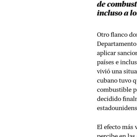
de combusti
incluso a l
Otro flanco do
Departamento 
aplicar sanci
países e inclus
vivió una situ
cubano tuvo q
combustible pa
decidido final
estadounidens
El efecto más 
percibe en las 