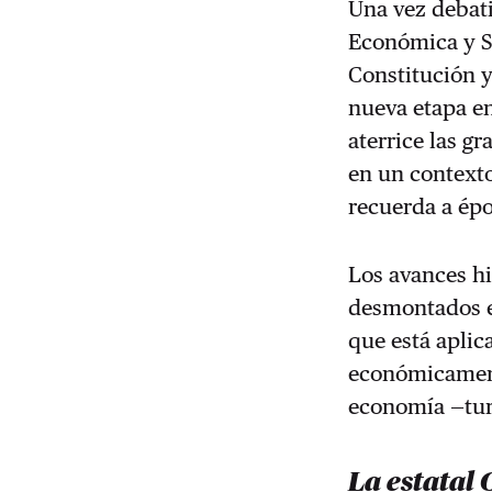
Una vez debati
Económica y So
Constitución y
nueva etapa en
aterrice las g
en un context
recuerda a épo
Los avances h
desmontados en
que está aplic
económicamente
economía —tur
La estatal 