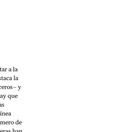
ar a la
staca la
ceros— y
hay que
as
línea
úmero de
jeras han