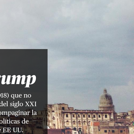
Trump
018) que no
del siglo XXI
ompaginar la
líticas de
de EE UU.