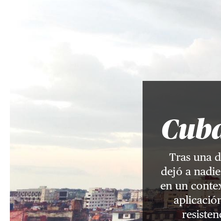
Cuba
Tras una d
dejó a nadie
en un conte
aplicació
resisten