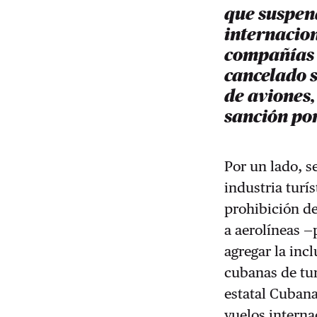
que suspen
internacio
compañías 
cancelado 
de aviones
sanción po
Por un lado, s
industria turís
prohibición de
a aerolíneas —
agregar la inc
cubanas de tu
estatal Cuban
vuelos intern