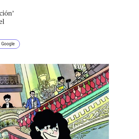
ción’
el
n Google