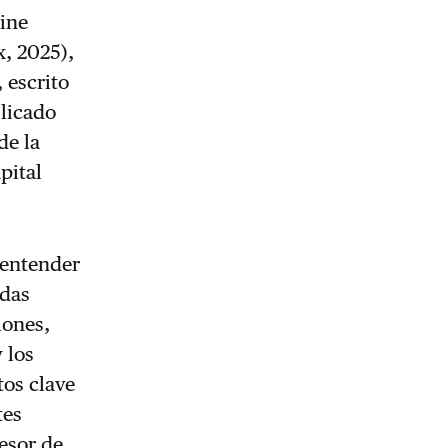
aine
x, 2025),
, escrito
blicado
de la
pital
a entender
idas
iones,
 los
tos clave
tes
fesor de