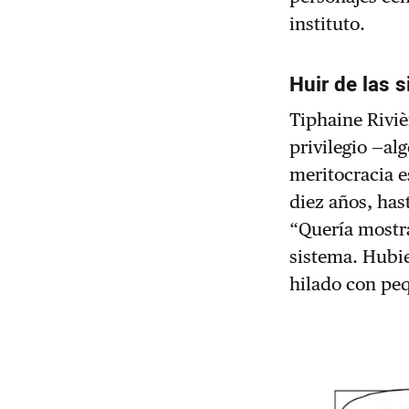
instituto.
Huir de las 
Tiphaine Rivi
privilegio —al
meritocracia e
diez años, has
“Quería mostra
sistema. Hubie
hilado con pe