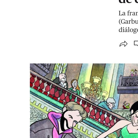
La fra
(Garbu
diálog