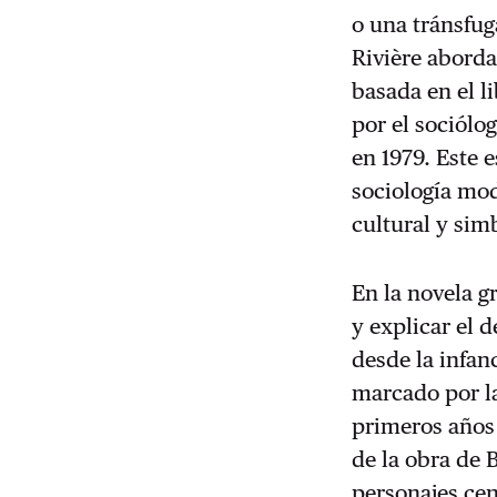
o una tránsfug
Rivière aborda
basada en el l
por el sociólo
en 1979. Este 
sociología mod
cultural y simb
En la novela g
y explicar el 
desde la infan
marcado por la
primeros años 
de la obra de 
personajes cen