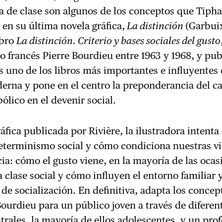
a de clase son algunos de los conceptos que Tiph
 en su última novela gráfica,
La distinción
(Garbui
ibro
La distinción. Criterio y bases sociales del gusto
go francés Pierre Bourdieu entre 1963 y 1968, y pu
es uno de los libros más importantes e influyentes 
erna y pone en el centro la preponderancia del ca
ólico en el devenir social.
ráfica publicada por Rivière, la ilustradora intent
determinismo social y cómo condiciona nuestras v
cia: cómo el gusto viene, en la mayoría de las ocas
 clase social y cómo influyen el entorno familiar y
de socialización. En definitiva, adapta los concep
Bourdieu para un público joven a través de diferen
trales, la mayoría de ellos adolescentes, y un pro