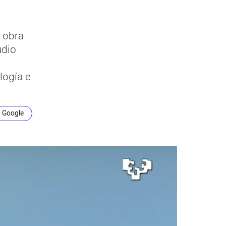
a obra
udio
logía e
n Google