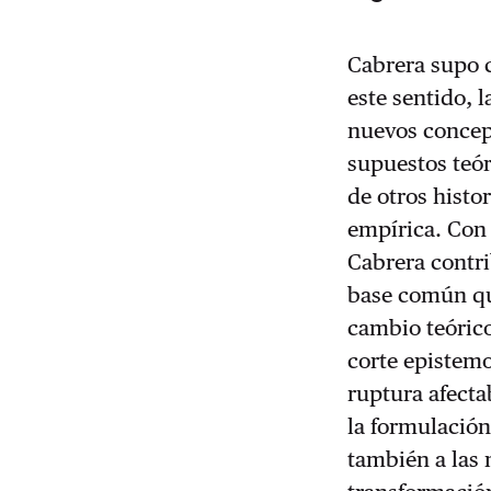
Cabrera supo 
este sentido, 
nuevos concept
supuestos teór
de otros histo
empírica. Con 
Cabrera contri
base común que
cambio teórico
corte epistemo
ruptura afecta
la formulación 
también a las 