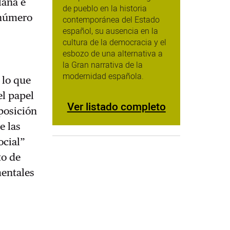
lana e
de pueblo en la historia
n número
contemporánea del Estado
español, su ausencia en la
cultura de la democracia y el
esbozo de una alternativa a
la Gran narrativa de la
modernidad española.
 lo que
el papel
Ver listado completo
xposición
e las
ocial”
to de
mentales