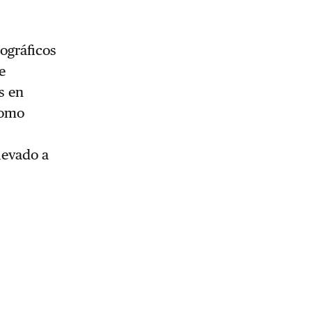
iográficos
e
s en
como
levado a