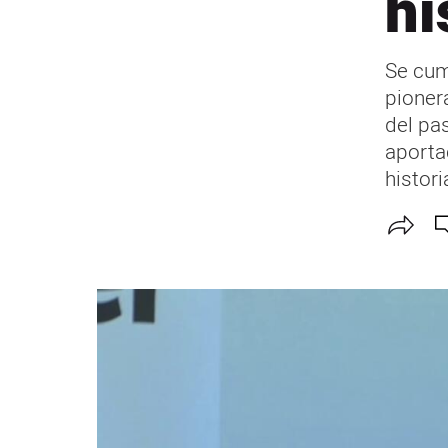
hi
Se cum
pionera
del pa
aporta
histori