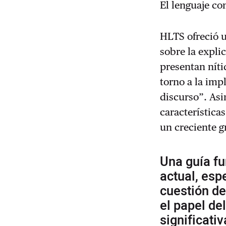
El lenguaje co
HLTS ofreció u
sobre la expli
presentan níti
torno a la im
discurso”. As
característica
un creciente g
Una guía fu
actual, esp
cuestión de
el papel de
significativ