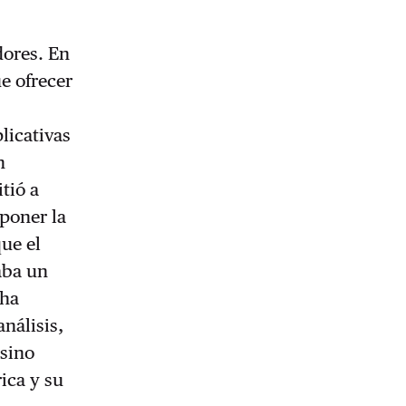
dores. En
ue ofrecer
licativas
n
tió a
xponer la
ue el
aba un
cha
análisis,
 sino
ica y su