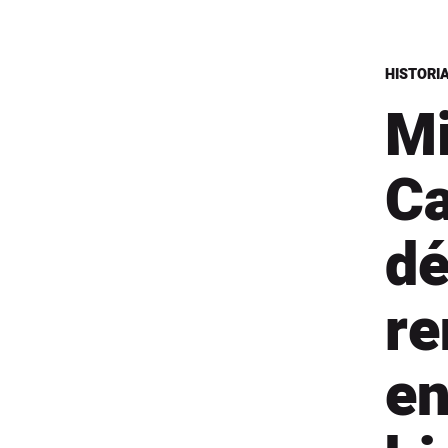
HISTORI
Mi
Ca
dé
re
en