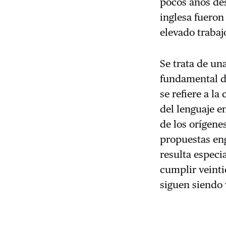
pocos años des
inglesa fueron
elevado trabaj
Se trata de u
fundamental de
se refiere a l
del lenguaje en
de los orígenes
propuestas en
resulta especi
cumplir veinti
siguen siendo 