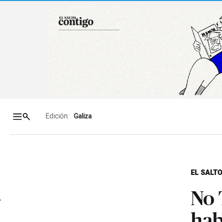
Salto a contenido
Salto a navegación
Contenidos portada
Acce
Edición:
EL SALTO
No 
hab