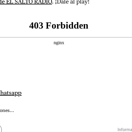
 de EL SALTO RADIO
. ¡Dale al play!
Whatsapp
ones...
Informa