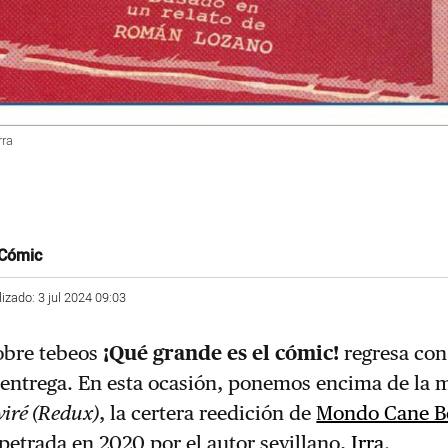
rra
 Cómic
lizado: 3 jul 2024 09:03
obre tebeos
¡Qué grande es el cómic!
regresa con
entrega. En esta ocasión, ponemos encima de la m
viré (Redux)
, la certera reedición de
Mondo Cane B
rpetrada en 2020 por el autor sevillano,
Irra
.