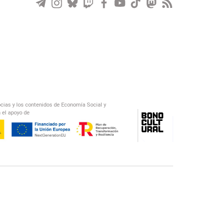
ocias y los contenidos de Economía Social y
 el apoyo de
/
El Salto Radio
Abecedario Latinoamericano
Recomendado
📅︎
OTROS PODCAST