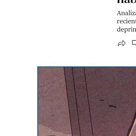
Analiz
recien
deprim