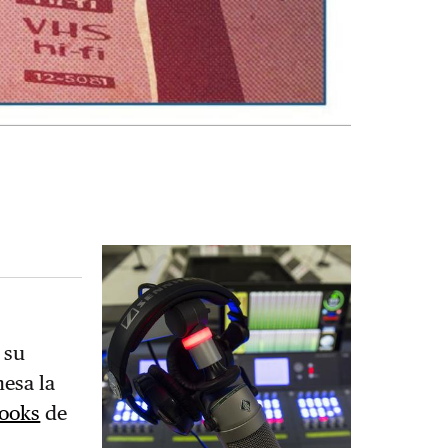
 su
esa la
ooks
de