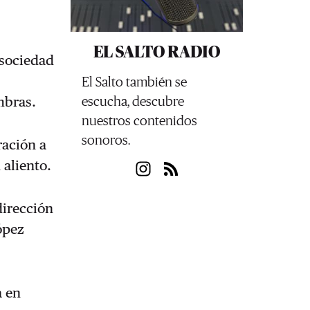
EL SALTO RADIO
 sociedad
El Salto también se
escucha, descubre
mbras.
nuestros contenidos
sonoros.
ración a
 aliento.
dirección
ópez
a en