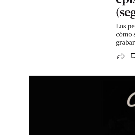
(se
Los pe
cómo s
grabar