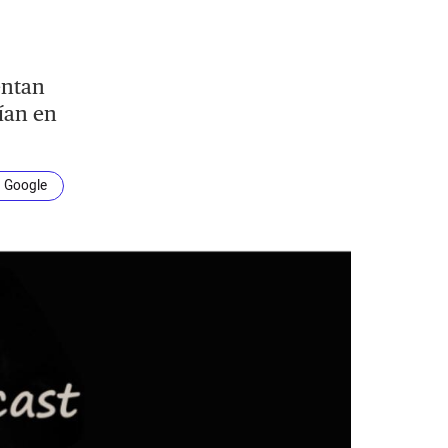
entan
ían en
n Google