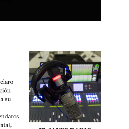
 claro
ción
ía su
s
mendaros
atal,