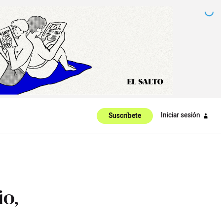
Iniciar sesión
Suscríbete
io,