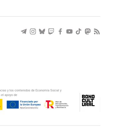
ocias y los contenidos de Economía Social y
 el apoyo de