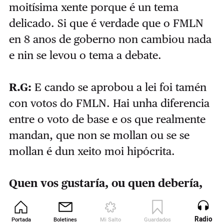
moitísima xente porque é un tema
delicado. Si que é verdade que o FMLN
en 8 anos de goberno non cambiou nada
e nin se levou o tema a debate.
R.G:
E cando se aprobou a lei foi tamén
con votos do FMLN. Hai unha diferencia
entre o voto de base e os que realmente
mandan, que non se mollan ou se se
mollan é dun xeito moi hipócrita.
Quen vos gustaría, ou quen debería,
ver o documental?
R.G:
Se cadra Nayib Bukele, o
Radio
Portada
Boletines
Mi Salto
Guardados
Revista