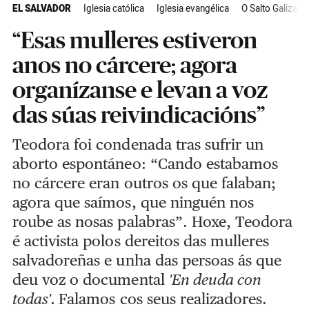
EL SALVADOR
Iglesia católica
Iglesia evangélica
O Salto Galiza
“Esas mulleres estiveron
anos no cárcere; agora
organízanse e levan a voz
das súas reivindicacións”
Teodora foi condenada tras sufrir un
aborto espontáneo: “Cando estabamos
no cárcere eran outros os que falaban;
agora que saímos, que ninguén nos
roube as nosas palabras”. Hoxe, Teodora
é activista polos dereitos das mulleres
salvadoreñas e unha das persoas ás que
deu voz o documental
'En deuda con
todas'.
Falamos cos seus realizadores.