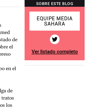
SOBRE ESTE BLOG
EQUIPE MEDIA
SAHARA
s
hamed
stado de
bre el
Ver listado completo
preso
bo en el
lga de
 tratos
os los