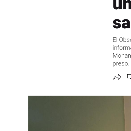
un
sa
El Obs
inform
Mohame
preso.