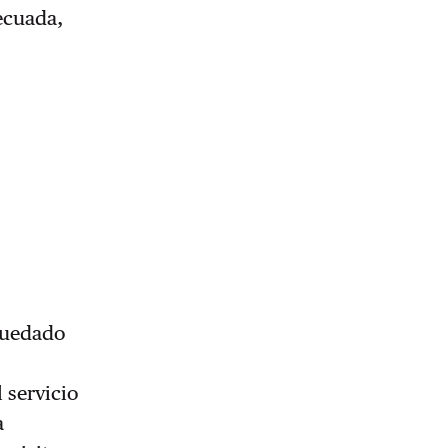
decuada,
quedado
 servicio
a