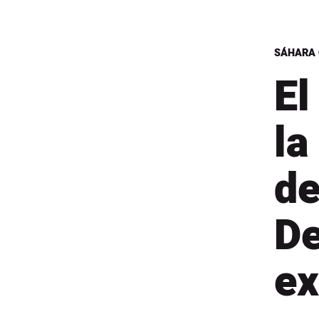
SÁHARA 
El
la
de
D
ex