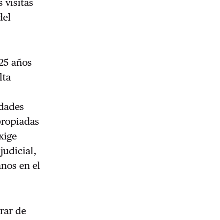
 visitas
del
 25 años
lta
idades
propiadas
xige
judicial,
nos en el
rar de