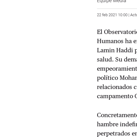
Equipe Media
22 feb 2021 10:00 | Act
El Observatori
Humanos ha ex
Lamin Haddi po
salud. Su dema
empeoramiento 
político Moha
relacionados c
campamento G
Concretamente,
hambre indefin
perpetrados en