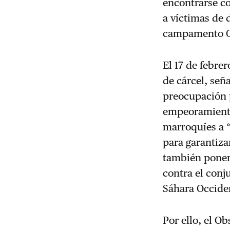
encontrarse co
a víctimas de 
campamento G
El 17 de febre
de cárcel, señ
preocupación p
empeoramiento
marroquíes a 
para garantiza
también poner 
contra el conj
Sáhara Occide
Por ello, el O