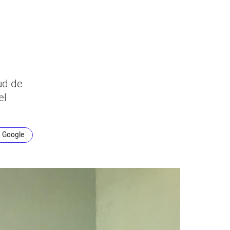
ud de
el
n Google