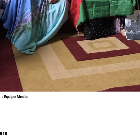
lia
Equipe Media
ara