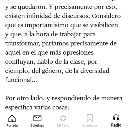
y se quedaron. Y precisamente por eso,
existen infinidad de discursos. Considero
que es importantísimo que se visibilicen
y que, a la hora de trabajar para
transformar, partamos precisamente de
aquel en el que más opresiones
confluyan, hablo de la clase, por
ejemplo, del género, de la diversidad
funcional…
Por otro lado, y respondiendo de manera
específica varias cosas:
1. Raza y clase suelen ir de la mano.
Pregúntate a cuántas personas negras
Radio
Portada
Boletines
Mi Salto
Guardados
Revista