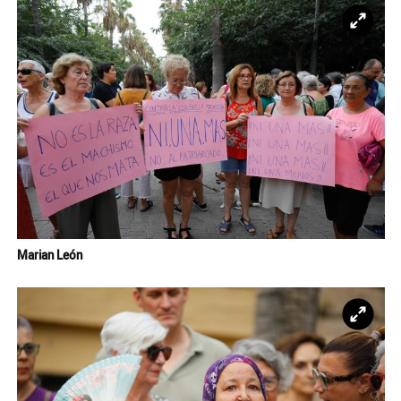
Ampl
Marian León
Ampl