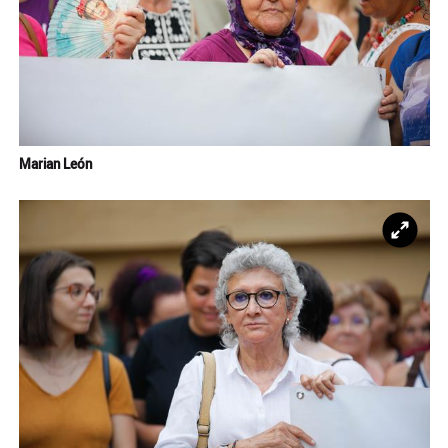
Marian León
Ampl