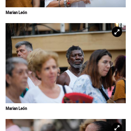
Marian León
Ampl
Marian León