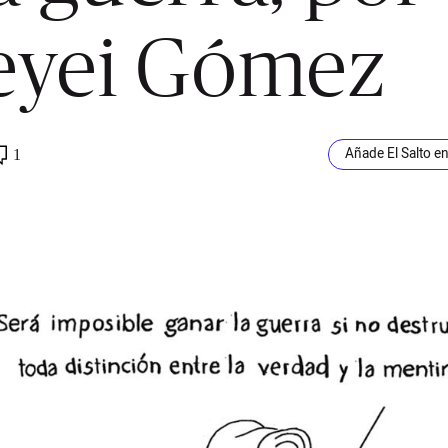
eyei Gómez
Añade El Salto e
1