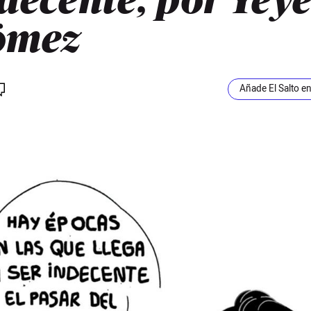
decente, por Yeye
ómez
Añade El Salto e