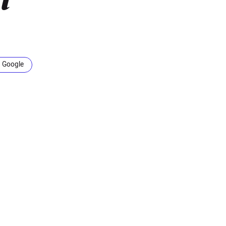
i
n Google