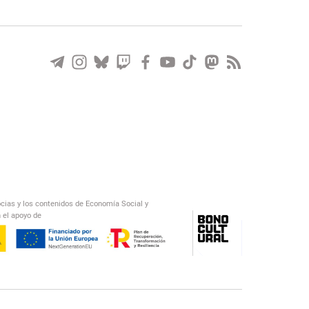
ocias y los contenidos de Economía Social y
 el apoyo de
/
El Salto Radio
Abecedario Latinoamericano
Recomendado