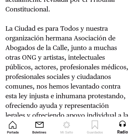
Constitucional.
La Ciudad es para Todos y nuestra
organización hermana Asociación de
Abogados de la Calle, junto a muchas
otras ONG y artistas, intelectuales
públicos, actores, profesionales médicos,
profesionales sociales y ciudadanos
comunes, nos hemos levantado contra
esta ley injusta e inhumana protestando,
ofreciendo ayuda y representación
legales y ofreciendo apoyo individual a la
gente sin hogar.
// Por Éva Tessza
Radio
Portada
Boletines
Mi Salto
Guardados
Revista
Udvarhelyi.