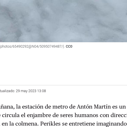
com/photos/65490292@N04/50950749487/).
CC0
tualizado: 29 may 2023 13:08
ana, la estación de metro de Antón Martín es un
 circula el enjambre de seres humanos con direcc
 en la colmena. Perikles se entretiene imaginando