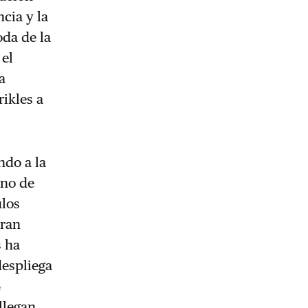
ncia y la
da de la
 el
a
rikles a
ndo a la
ino de
ulos
eran
s ha
despliega
G
llegan