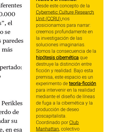
ferentes
Desde este concepto de la
Cybernetic Culture Research
20.000
Unit (CCRU)
nos
”, el
posicionamos para narrar:
creemos profundamente en
o se
la investigación de las
s paredes
soluciones imaginarias.
s más
Somos la consecuencia de la
hipótesis cibernética
que
destruye la distinción entre
spertado:
ficción y realidad. Bajo esta
o
premisa, este espacio es un
experimento de
teoría-ficción
para intervenir en la realidad
mediante el diseño de líneas
de fuga a la cibernética y la
 Perikles
producción de deseo
uerdo de
poscapitalista.
adar su
Coordinado por
Club
Manhattan
, colectivo
, en esa