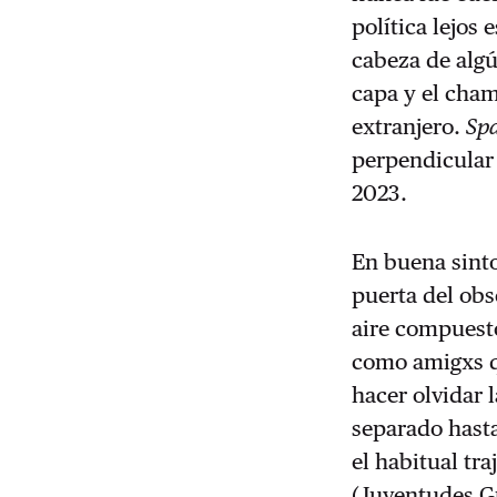
política lejos
cabeza de algú
capa y el cham
extranjero.
Spa
perpendicular 
2023.
En buena sinto
puerta del obs
aire compuesto
como amigxs q
hacer olvidar l
separado hasta
el habitual tr
(Juventudes Gu