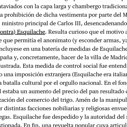
taviados con la capa larga y chambergo tradiciona
la prohibición de dicha vestimenta por parte del 
 ministro principal de Carlos III, desencadenando
contra) Esquilache
. Resulta curioso que el motivo
ue que permitía el anonimato (y esconder armas, y
incluyese en una batería de medidas de Esquilach
aña y, concretamente, hacer de la villa de Madrid
lustrada. Esta medida de control social fue entend
 una imposición extranjera (Esquilache era italia
 batalla cultural por el orgullo nacional. En el fo
l estaba un aumento del precio del pan resultado
lización del comercio del trigo. Amén de la manipu
r distintas facciones nobiliarias y religiosas envue
iegas. Esquilache fue despedido y la autoridad del 
tionada. En fin, una revuelta popular cuya articu