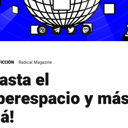
FICCIÓN
Radical Magazine
asta el
berespacio y má
lá!