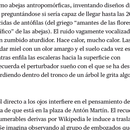
mo abejas antropomórficas, inventando diseños di
 preguntándose si sería capaz de llegar hasta las 
idas de antófilas (del griego “amantes de las flores
fico” de las abejas). El ruido vagamente vocalizad
n zumbido aturdidor. Hace calor, mucho calor. La
ar miel con un olor amargo y el suelo cada vez e
ras enfila las escaleras hacia la superficie con
ecuerda el perturbador sueño con el que se ha de
diendo dentro del tronco de un árbol le grita alg
l directo a los ojos interfiere en el pensamiento de
a de que está en la plaza de Antón Martín. El rec
umerables derivas por Wikipedia le induce a trasl
 Se imagina observando al grupo de embozados que