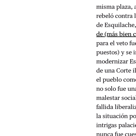
misma plaza, a
rebeló contra 
de Esquilache,
de (más bien 
para el veto f
puestos) y se 
modernizar Esp
de una Corte i
el pueblo como
no solo fue una
malestar socia
fallida libera
la situación po
intrigas palac
nunca fue cues