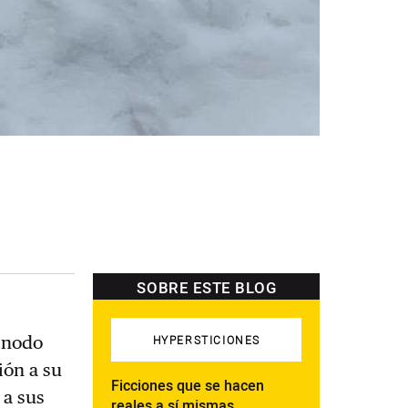
SOBRE ESTE BLOG
 nodo
HYPERSTICIONES
ión a su
Ficciones que se hacen
 a sus
reales a sí mismas.