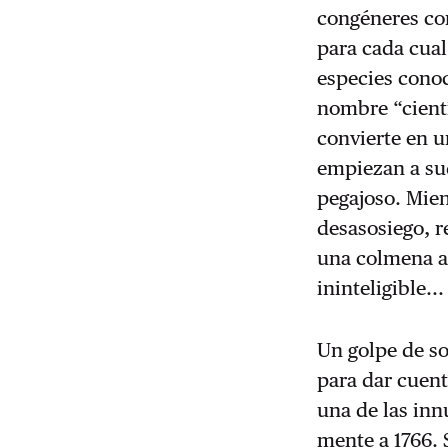
congéneres co
para cada cual
especies conoc
nombre “cientí
convierte en u
empiezan a sud
pegajoso. Mient
desasosiego, r
una colmena ar
ininteligible...
Un golpe de so
para dar cuent
una de las inn
mente a 1766.