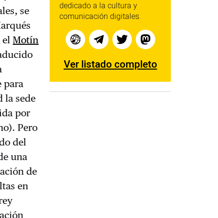
dedicado a la cultura y
les, se
comunicación digitales.
Marqués
 el
Motín
 aducido
Ver listado completo
a
e para
 la sede
ida por
no). Pero
ndo del
 de una
lación de
ltas en
rey
lación