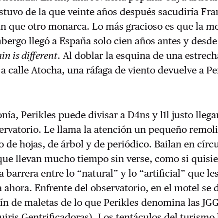
 estuvo de la que veinte años después sacudiría Fra
n que otro monarca. Lo más gracioso es que la mo
bergo llegó a España solo cien años antes y desde
in is different
. Al doblar la esquina de una estrech
a calle Atocha, una ráfaga de viento devuelve a Pe
nía, Perikles puede divisar a D4ns y l1l justo llega
ervatorio. Le llama la atención un pequeño remol
 de hojas, de árbol y de periódico. Bailan en círc
ue llevan mucho tiempo sin verse, como si quisi
a barrera entre lo “natural” y lo “artificial” que le
 ahora. Enfrente del observatorio, en el motel se 
ajín de maletas de lo que Perikles denomina las JG
iris Gentrificadoras). Los tentáculos del turismo 