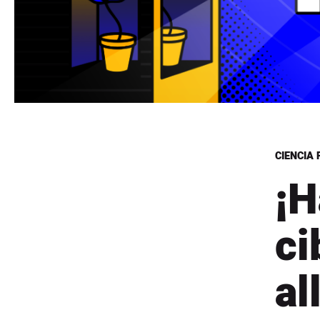
CIENCIA 
¡H
ci
al