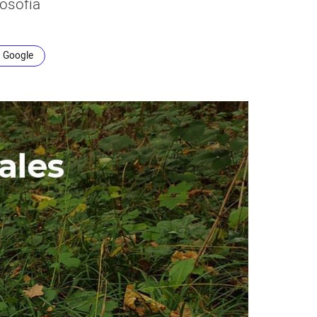
losofía
n Google