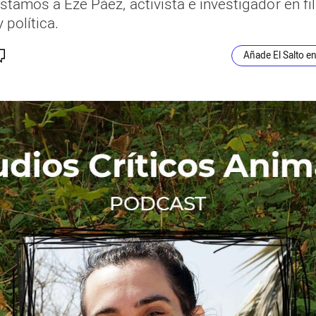
stamos a Eze Páez, activista e investigador en fi
 política.
Añade El Salto e