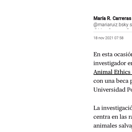
María R. Carreras
@mariaruiz.bsky.so
@MeryCarreras@m
18 nov 2021 07:58
En esta ocasi
investigador e
Animal Ethics
con una beca p
Universidad 
La investigaci
centra en las r
animales salva