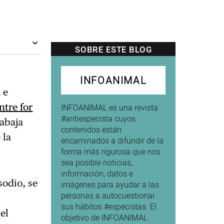
SOBRE ESTE BLOG
INFOANIMAL
a e
ntre for
INFOANIMAL es una revista
#antiespecista cuyos
abaja
contenidos están
 la
encaminados a difundir de la
forma más rigurosa que nos
sea posible noticias,
información, datos e
sodio, se
imágenes para ayudar a las
personas a autocuestionar
s
sus hábitos #especistas. El
el
objetivo de INFOANIMAL