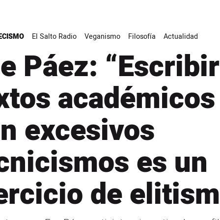
ECISMO
El Salto Radio
Veganismo
Filosofía
Actualidad
e Páez: “Escribir
xtos académicos
n excesivos
cnicismos es un
ercicio de elitis