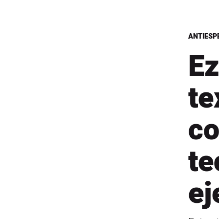
ANTIESP
Ez
te
co
te
ej