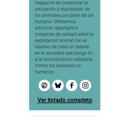
magazine es cuestionar la
utilización y explotación de
los animales por parte del ser
humano. Ofrecemos
artículos, reportajes e
imágenes de calidad sobre la
explotación animal con el
objetivo de crear un debate
en la sociedad que ponga fin
a la discriminación arbitraria
contra los animales no
humanos.
Ver listado completo