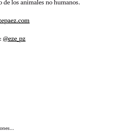
co de los animales no humanos.
zepaez.com
e:
@eze_pz
ones...