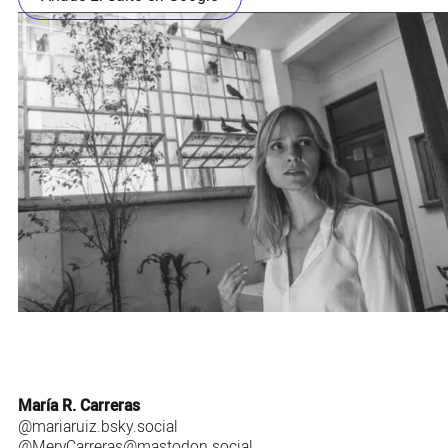
María R. Carreras
@mariaruiz.bsky.social‬
@MeryCarreras@mastodon.social