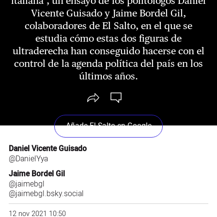
italiana’, un ensayo de los politólogos Daniel
Vicente Guisado y Jaime Bordel Gil,
colaboradores de El Salto, en el que se
estudia cómo estas dos figuras de
ultraderecha han conseguido hacerse con el
control de la agenda política del país en los
últimos años.
Añade El Salto en Google
Daniel Vicente Guisado
@DanielYya
Jaime Bordel Gil
@jaimebgl
@jaimebgl.bsky.social
12 nov 2021 10:50