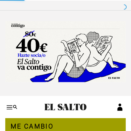
Salto a contenido
Salto a navegación
Conteni
ME CAMBIO