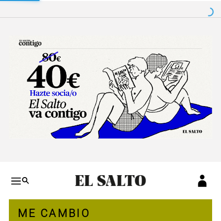
Salto a contenido
Salto a navegación
Conteni
ME CAMBIO