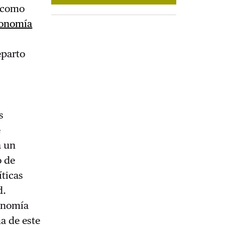
í como
conomía
eparto
s
e
a un
o de
íticas
d.
conomía
ma de este