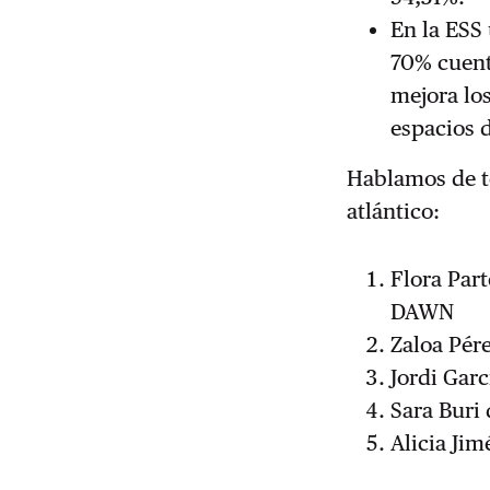
En la ESS
70% cuent
mejora lo
espacios 
Hablamos de to
atlántico:
Flora Part
DAWN
Zaloa Pér
Jordi Garc
Sara Buri
Alicia Jim