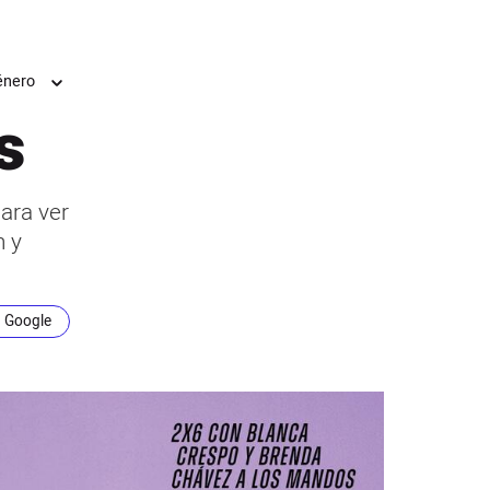
énero
s
ara ver
n y
n Google