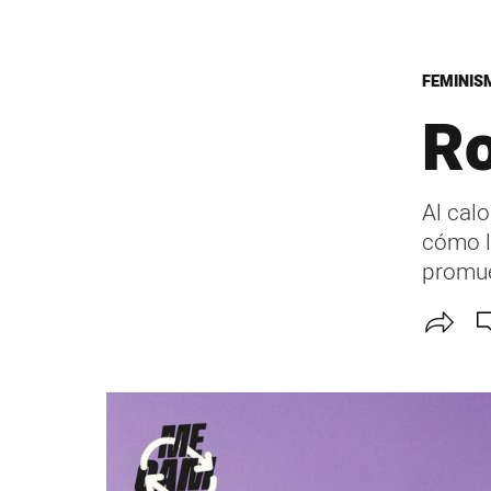
FEMINIS
El Salmón
Ro
Al cal
cómo l
promu