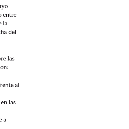
cuyo
o entre
 la
cha del
re las
son:
rente al
en las
e a