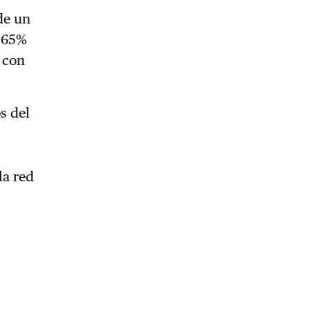
de un
l 65%
 con
s del
la red