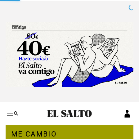
Salto a contenido
Salto a navegación
Conteni
ME CAMBIO