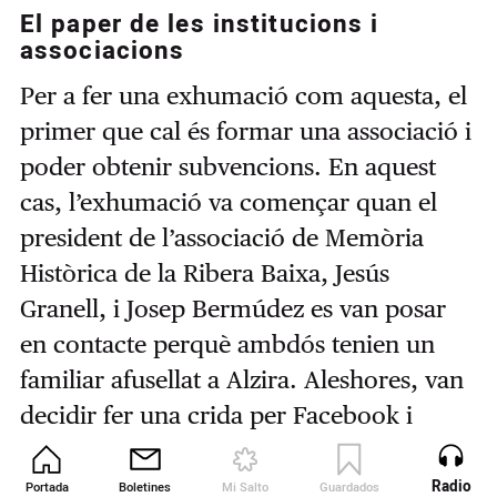
El paper de les institucions i
associacions
Per a fer una exhumació com aquesta, el
primer que cal és formar una associació i
poder obtenir subvencions. En aquest
cas, l’exhumació va començar quan el
president de l’associació de Memòria
Històrica de la Ribera Baixa, Jesús
Granell, i Josep Bermúdez es van posar
en contacte perquè ambdós tenien un
familiar afusellat a Alzira. Aleshores, van
decidir fer una crida per Facebook i
veure quanta gent es trobava en la
mateixa situació. Van obtindre diverses
Radio
Portada
Boletines
Mi Salto
Guardados
Revista