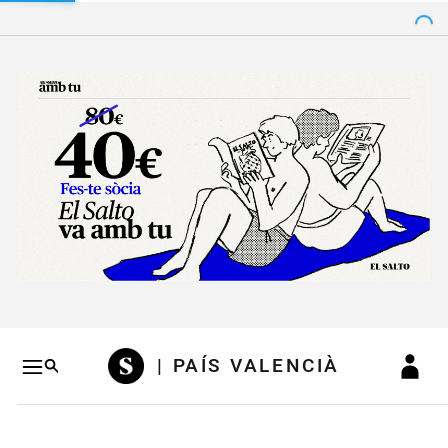
Salto a contenido
Salto a navegación
Conteni
| PAÍS VALENCIÀ