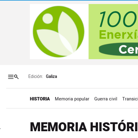
Salto a contenido
Salto a navegación
Contenidos portada
Acce
Edición:
HISTORIA
Memoria popular
Guerra civil
Transic
Glosario de la memoria
MEMORIA HISTÓR