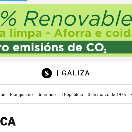
sibilidad
| GALIZA
ión
Franquismo
Unamuno
II República
3 de marzo de 1976
ICA