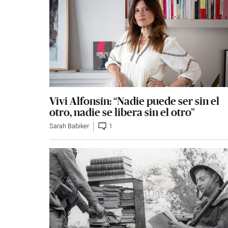
Vivi Alfonsín: “Nadie puede ser sin el
otro, nadie se libera sin el otro”
Sarah Babiker
1