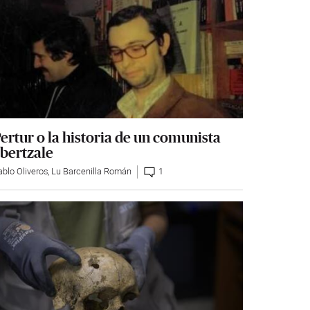
ertur o la historia de un comunista
bertzale
ablo Oliveros
,
Lu Barcenilla Román
1