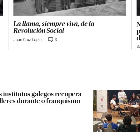
N
La llama, siempre viva, de la
p
Revolución Social
d
Juan Cruz López
3
S
 institutos galegos recupera
leres durante o franquismo