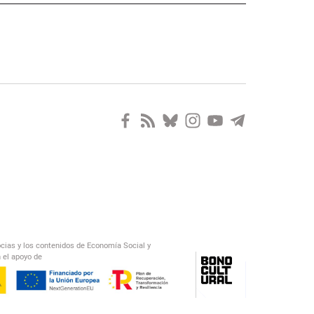
ocias y los contenidos de Economía Social y
 el apoyo de