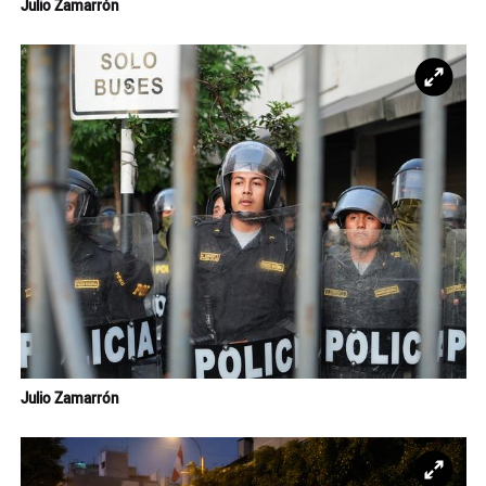
Julio Zamarrón
Ampl
Julio Zamarrón