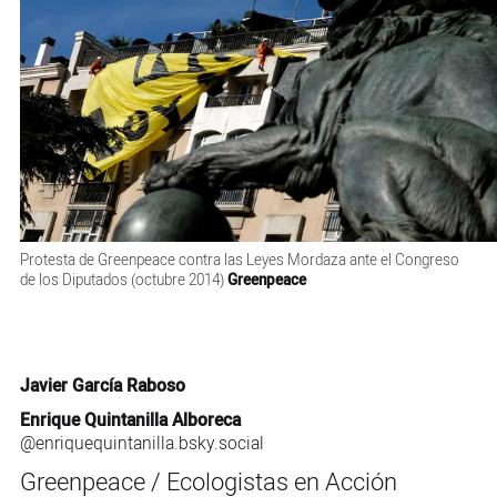
Protesta de Greenpeace contra las Leyes Mordaza ante el Congreso
de los Diputados (octubre 2014)
Greenpeace
Javier García Raboso
Enrique Quintanilla Alboreca
‪@enriquequintanilla.bsky.social‬
Greenpeace / Ecologistas en Acción