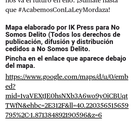
que #AcabemosConLaLeyMordaza!
Mapa elaborado por IK Press para No
Somos Delito (Todos los derechos de
publicación, difusión y distribución
cedidos a No Somos Delito.
Pincha en el enlace que aparece debajo
del mapa.
https://www.google.com/maps/d/u/0/emb
ed?
mid=1vaVEXtJE0hsNXb3A6wo9y0iCBUqt
TWfN&ehbc=2E312F&ll=40.220356515659
795%2C-1.871384892190596&z=6