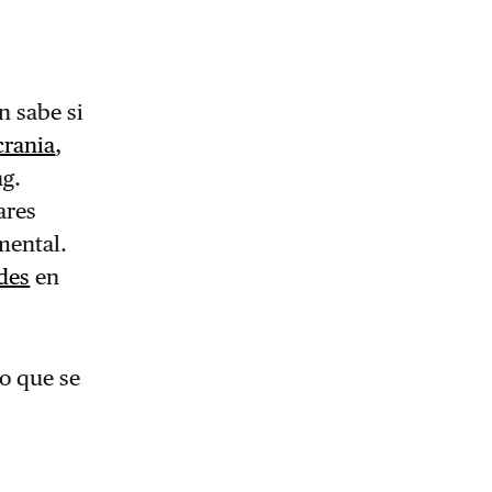
n sabe si
crania
,
ng.
ares
mental.
des
en
o que se