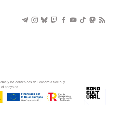
ocias y los contenidos de Economía Social y
 el apoyo de
/
El Salto Radio
Abecedario Latinoamericano
Recomendado