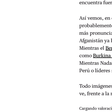
encuentra fuer
Así vemos, en 
probablemente
más pronuncia
Afganistán ya 
Mientras el
Be
como
Burkina
Mientras Nadal
Perú o líderes
Todo imágenes 
ve, frente a l
Cargando valoraci