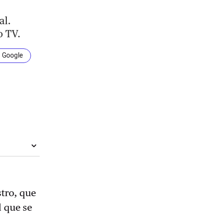
al.
o TV.
n Google
tro, que
l que se