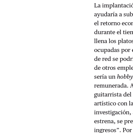
La implantació
ayudaría a sub
el retorno eco
durante el tie
llena los plato
ocupadas por e
de red se podrí
de otros emple
sería un
hobb
remunerada. As
guitarrista de
artístico con 
investigación,
estrena, se pre
ingresos”. Por