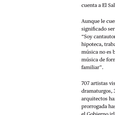
cuenta a El Sa
Aunque le cues
significado se
“Soy cantauto
hipoteca, trab
música no es b
música de for
familiar”.
707 artistas vi
dramaturgos, 3
arquitectos ha
prorrogada ha
el Gobierno ir