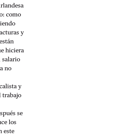
irlandesa
co: como
ciendo
acturas y
 están
e hiciera
 salario
va no
calista y
 trabajo
espués se
uce los
n este