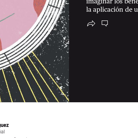
imaginar los bene
la aplicación de 
guez
ial