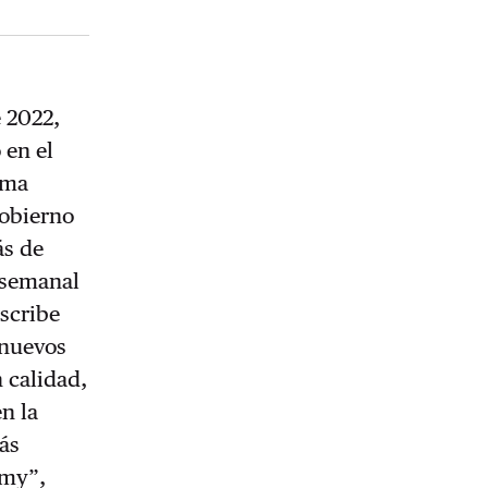
e 2022,
 en el
ama
Gobierno
ás de
o semanal
escribe
 nuevos
 calidad,
n la
más
emy”,