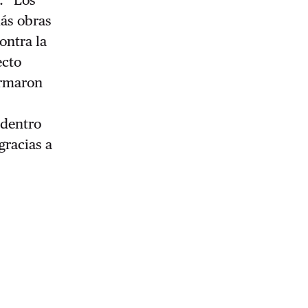
más obras
ontra la
ecto
ormaron
 dentro
gracias a