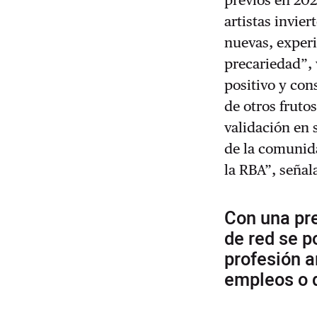
artistas invie
nuevas, exper
precariedad”,
positivo y con
de otros frut
validación en 
de la comunid
la RBA”, señala
Con una pre
de red se p
profesión ar
empleos o d