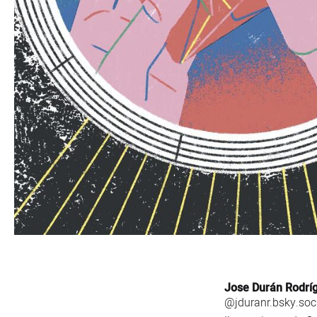
Jose Durán Rodrí
@jduranr.bsky.soc