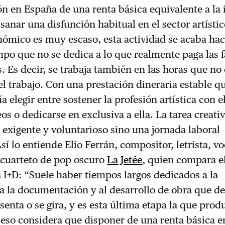
n en España de una renta básica equivalente a la 
sanar una disfunción habitual en el sector artísti
nómico es muy escaso, esta actividad se acaba ha
mpo que no se dedica a lo que realmente paga las f
s. Es decir, se trabaja también en las horas que no
l trabajo. Con una prestación dineraria estable qu
a elegir entre sostener la profesión artística con el
os o dedicarse en exclusiva a ella. La tarea creati
y
exigente y voluntarioso sino una jornada laboral
í lo entiende Elío Ferrán, compositor, letrista, vo
l cuarteto de pop oscuro
La Jetée
, quien compara el
la I+D: “Suele haber tiempos largos dedicados a la
 a la documentación y al desarrollo de obra que d
senta o se gira, y es esta última etapa la que prod
 eso considera que disponer de una renta básica e