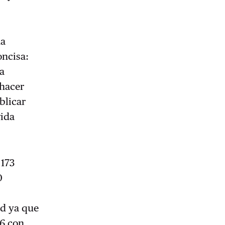
ha
oncisa:
a
 hacer
blicar
vida
 173
0
ad ya que
26 con