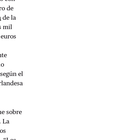
ro de
a
de la
s mil
 euros
nte
lo
 según el
irlandesa
me sobre
. La
ios
. “Los