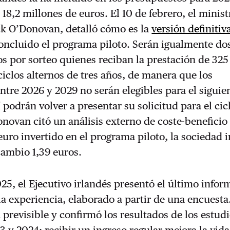
 18,2 millones de euros. El 10 de febrero, el minist
ck O’Donovan, detalló cómo es la
versión definitiv
oncluido el programa piloto. Serán igualmente do
dos por sorteo quienes reciban la prestación de 325
iclos alternos de tres años, de manera que los
entre 2026 y 2029 no serán elegibles para el siguie
í podrán volver a presentar su solicitud para el cic
onovan citó un análisis externo de coste-beneficio
euro invertido en el programa piloto, la sociedad 
cambio 1,39 euros.
5, el Ejecutivo irlandés presentó el último infor
la experiencia, elaborado a partir de una encuesta
 previsible y confirmó los resultados de los estud
3 y 2024: recibir un ingreso regular mejora la vida