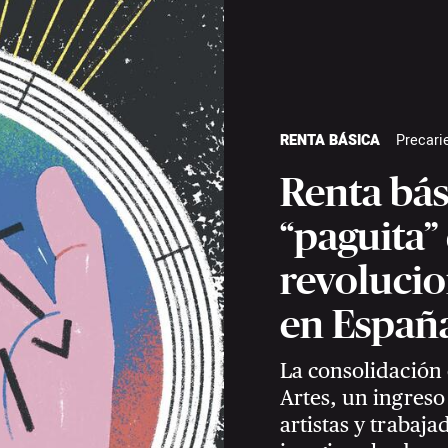
RENTA BÁSICA
Precari
Irlanda
Radical Magazi
Renta bási
“paguita”
revolucio
en Españ
La consolidación 
Artes, un ingreso
artistas y trabaja