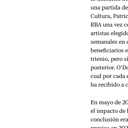
una partida de
Cultura, Patri
RBA una vez c
artistas elegi
semanales en c
beneficiarios 
trienio, pero s
posterior. O’D
cual por cada 
ha recibido a 
En mayo de 202
el impacto de 
conclusión era
previos en 202