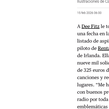
Ilustraciones de 
15 feb 2026 06:00
A
Dee Fitz
le t
una fecha en l
listado de asp
piloto de
Renta
de Irlanda. El
nueve mil soli
de 325 euros d
canciones y re
lugares. “Me h
con buenos pro
radio por toda
emblemáticas 