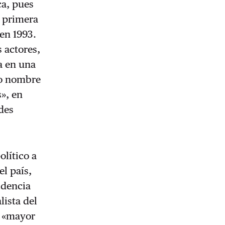
ca, pues
a primera
 en 1993.
s actores,
a en una
ro nombre
s», en
ades
lítico a
l país,
idencia
lista del
l
«mayor