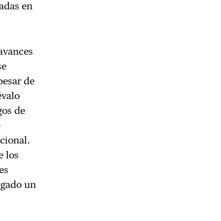
zadas en
 avances
se
pesar de
évalo
gos de
e
cional.
e los
es
jugado un