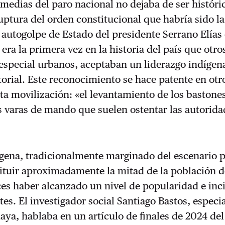
a medias del paro nacional no dejaba de ser históri
ptura del orden constitucional que habría sido l
 autogolpe de Estado del presidente Serrano Elías
 era la primera vez en la historia del país que otro
especial urbanos, aceptaban un liderazgo indígen
torial. Este reconocimiento se hace patente en ot
sta movilización: «el levantamiento de los bastone
as varas de mando que suelen ostentar las autorid
ena, tradicionalmente marginado del escenario po
ituir aproximadamente la mitad de la población de
es haber alcanzado un nivel de popularidad e inc
es. El investigador social Santiago Bastos, especia
ya, hablaba en un artículo de finales de 2024 de