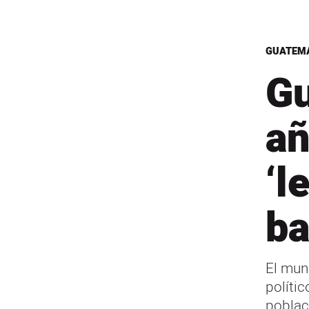
GUATEM
Gu
añ
‘l
ba
El mun
políti
poblaci