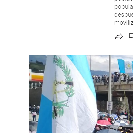
popula
despué
movili