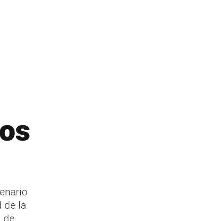
los
enario
 de la
l de