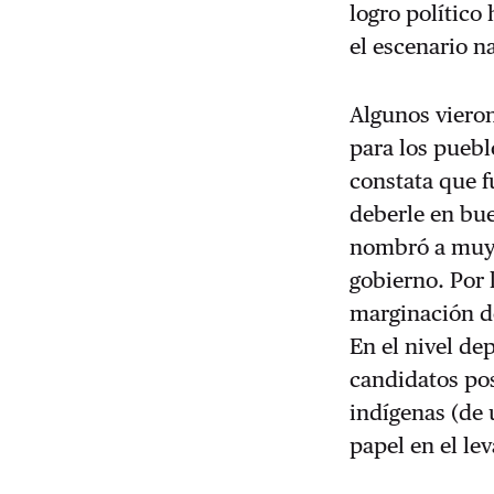
logro político
el escenario n
Algunos vieron
para los puebl
constata que f
deberle en bu
nombró a muy 
gobierno. Por 
marginación de
En el nivel de
candidatos pos
indígenas (de 
papel en el le