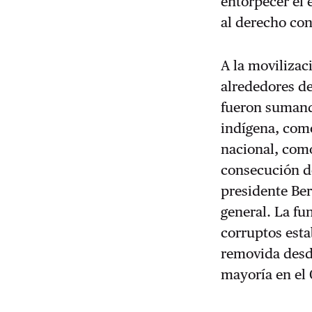
entorpecer el 
al derecho co
A la movilizac
alrededores de 
fueron sumando
indígena, como
nacional, como
consecución de
presidente Ber
general. La fu
corruptos est
removida desde
mayoría en el 