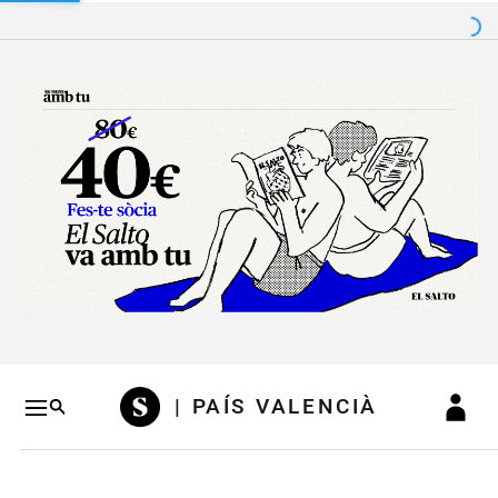
Salto a contenido
Salto a navegación
Conteni
| PAÍS VALENCIÀ